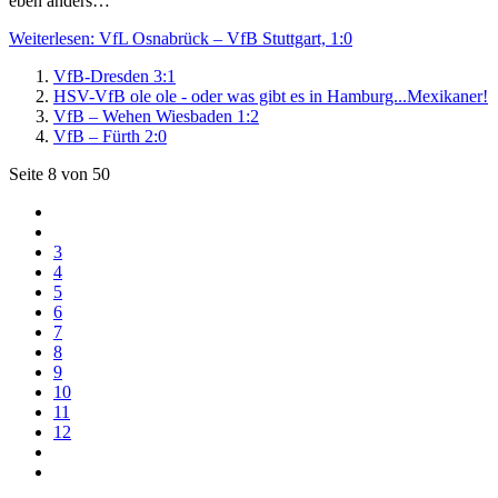
eben anders…
Weiterlesen: VfL Osnabrück – VfB Stuttgart, 1:0
VfB-Dresden 3:1
HSV-VfB ole ole - oder was gibt es in Hamburg...Mexikaner!
VfB – Wehen Wiesbaden 1:2
VfB – Fürth 2:0
Seite 8 von 50
3
4
5
6
7
8
9
10
11
12