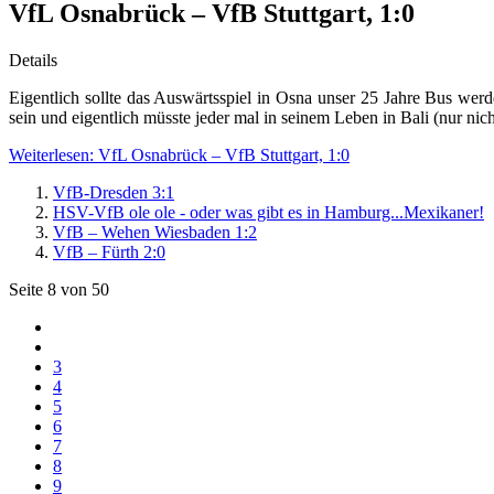
VfL Osnabrück – VfB Stuttgart, 1:0
Details
Eigentlich sollte das Auswärtsspiel in Osna unser 25 Jahre Bus wer
sein und eigentlich müsste jeder mal in seinem Leben in Bali (nur 
Weiterlesen: VfL Osnabrück – VfB Stuttgart, 1:0
VfB-Dresden 3:1
HSV-VfB ole ole - oder was gibt es in Hamburg...Mexikaner!
VfB – Wehen Wiesbaden 1:2
VfB – Fürth 2:0
Seite 8 von 50
3
4
5
6
7
8
9