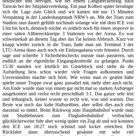
hektischer und nerviger, wie bei einem Langstreckenflug nach
Taiwan bei der Sitzplatzverteilung. Ein paar Kolben später beruhigte
sich die Lage zum Glück und wir kamen mit nur 15 Minuten
Verspätung in der Landeshauptstadt NRW’s an. Mit der Tram zum
Stadion raus dauert gefühlt nochmals solange wie mit dem ICE von
Ulm bis hoch, dennoch reichte es zeitlich noch für einen stopover in
einer satten Altbiereckkneipe 3 Stationen vor der Arena. Es war
schweinekalt an diesem Tag aber das Tat keinen Abbruch. Kurz vor
knapp wieder zurück in die Tram, hatte man am Terminal 3 der
LTU-Arena dann auch noch ein Einlassgalama vom feinsten. Durch
sage und schreibe 3 Sicherheitschecks musste man passieren, um
endlich an die eigentliche Eingangskontrolle zu gelangen. Punkt
15:30 standen wir letztlich im Gästeblock und siehe da die
Aufstellung liess schon wieder viele Fragen aufkommen und
Unverständnis machte sich breit. Wie wenn man es geahnt hätte
spielte unsre Truppe zwar ganz passabel mit, mehr aber auch nicht.
Am Ende wurde man von einem gar nicht mal so starken Aufsteiger
ausgekontert und verlor recht preschdhaft 3:1. Das ganze sehr trist
und lethargisch, keiner wusste so recht wie, was und warum. Das
Beste war noch das kalte Halbzeitbier, aber selbst dies auch eher
maximal so mittel. Beim Rückweg zum Hauptbahnhof wurde man
mit Shuttlebussen zum Flughafenbahnhof verfrachtet,
glücklicherweise fuhr aber wenig später ein Zug ab und wir konnten
den ICE um 18:27 noch schmuf und locker erreichen. Die
Rückfahrt dann überraschend gesäumt mit sehr viel