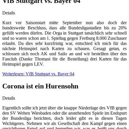
VfB Stuttgart vs. Bayer 04
Details
Kurz vor Saisonstart mitte September nun also doch der
bundesweite Beschluss, dass alle Bundesligastadien bis zu 20%
gefüllt werden dürfen. Die Orga in Stuttgart tatsächlich sehr schnell
und so waren schon am 1. Spieltag gegen Freiburg 8.000 Zuschauer
erlaubt. Da dies sehr kurzfristig war, entschied ich mich für das
nächste Heimspiel nach Karten zu schauen. Gesagt getan, es
schlossen sich noch AK und Sailo an und wir bestellten über den
Fanclub (Danke Thomasi für die Bestellung) drei Karten für das
Heimspiel gegen LEV.
Weiterlesen: VfB Stuttgart vs. Bayer 04
Corona ist ein Hurensohn
Details
Eigentlich sollte ich jetzt über die knappe Niederlage des VfB gegen
den SV Wehen Wiesbaden oder die anstehenden Spiele im Endspurt
der Bundesliga berichten, doch leider gibt es in diesen Tagen
Wichtigeres. Nehmen wir als Gesellschaft den Kampf gegen einen
unsichtbaren Feind auf und begreifen wir, was es heißt uns durch