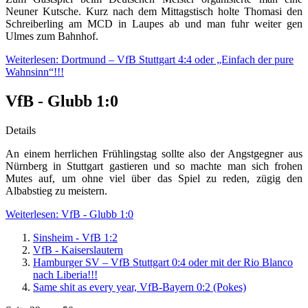
Neuner Kutsche. Kurz nach dem Mittagstisch holte Thomasi den
Schreiberling am MCD in Laupes ab und man fuhr weiter gen
Ulmes zum Bahnhof.
Weiterlesen: Dortmund – VfB Stuttgart 4:4 oder „Einfach der pure
Wahnsinn“!!!
VfB - Glubb 1:0
Details
An einem herrlichen Frühlingstag sollte also der Angstgegner aus
Nürnberg in Stuttgart gastieren und so machte man sich frohen
Mutes auf, um ohne viel über das Spiel zu reden, zügig den
Albabstieg zu meistern.
Weiterlesen: VfB - Glubb 1:0
Sinsheim - VfB 1:2
VfB - Kaiserslautern
Hamburger SV – VfB Stuttgart 0:4 oder mit der Rio Blanco
nach Liberia!!!
Same shit as every year, VfB-Bayern 0:2 (Pokes)