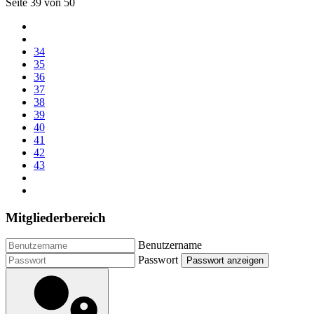
Seite 39 von 50
34
35
36
37
38
39
40
41
42
43
Mitgliederbereich
Benutzername
Passwort
Passwort anzeigen