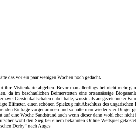
ätte das vor ein paar wenigen Wochen noch gedacht.
art ihre Visitenkarte abgeben. Bevor man allerdings bei nicht mehr g
rden, da im beschaulichen Beimerstetten eine ortsansässige Bioga
r zwei Gerstenkaltschalen dabei hatte, wusste als ausgezeichneter Fahr
gte Elfmeter, einen schönen Spielzug mit Abschluss des ungarischen 
henden Einträge vorgenommen und so hatte man wieder vier Dinger gen
t auf eine Woche Sandstrand auch wenn dieser dann wohl eher nicht in
her wohl den Sieg bei einem bekannten Online Wettspiel gekostet h
ischen Derby“ nach Auges.