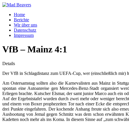
Home
Berichte
Wir über uns
Datenschutz
Impressum
VfB – Mainz 4:1
Details
Der VfB in Schlagdistanz zum UEFA-Cup, wer (einschließlich mir) h
Am Ostersamstag sollten also die Karnevalisten aus Mainz in Stuttg
spontan eine Autoanreise gen Mercedes-Benz-Stadt organsiert we
Erliegen brachte. Kutscher Elsmar, der samt junior Marco auch ein ode
Auf der Ergebnistafel wurden durch zwei mehr oder weniger berechti
und einem von Boxer prophezeiten Tor nach einer Ecke die entsprec
drei Punkte eingefahren. Der kochende Anhang freute sich also erneu
Ausbootung von Jemal gegen Schmitz was dem schon erwähnten Kutsc
Kadetten noch mehr als ins Koma. In diesem Sinne auf „zum schwäb