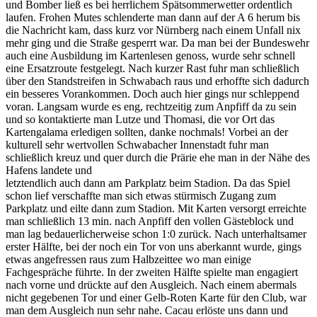
und Bomber ließ es bei herrlichem Spätsommerwetter ordentlich
laufen. Frohen Mutes schlenderte man dann auf der A 6 herum bis
die Nachricht kam, dass kurz vor Nürnberg nach einem Unfall nix
mehr ging und die Straße gesperrt war. Da man bei der Bundeswehr
auch eine Ausbildung im Kartenlesen genoss, wurde sehr schnell
eine Ersatzroute festgelegt. Nach kurzer Rast fuhr man schließlich
über den Standstreifen in Schwabach raus und erhoffte sich dadurch
ein besseres Vorankommen. Doch auch hier gings nur schleppend
voran. Langsam wurde es eng, rechtzeitig zum Anpfiff da zu sein
und so kontaktierte man Lutze und Thomasi, die vor Ort das
Kartengalama erledigen sollten, danke nochmals! Vorbei an der
kulturell sehr wertvollen Schwabacher Innenstadt fuhr man
schließlich kreuz und quer durch die Prärie ehe man in der Nähe des
Hafens landete und
letztendlich auch dann am Parkplatz beim Stadion. Da das Spiel
schon lief verschaffte man sich etwas stürmisch Zugang zum
Parkplatz und eilte dann zum Stadion. Mit Karten versorgt erreichte
man schließlich 13 min. nach Anpfiff den vollen Gästeblock und
man lag bedauerlicherweise schon 1:0 zurück. Nach unterhaltsamer
erster Hälfte, bei der noch ein Tor von uns aberkannt wurde, gings
etwas angefressen raus zum Halbzeittee wo man einige
Fachgespräche führte. In der zweiten Hälfte spielte man engagiert
nach vorne und drückte auf den Ausgleich. Nach einem abermals
nicht gegebenen Tor und einer Gelb-Roten Karte für den Club, war
man dem Ausgleich nun sehr nahe. Cacau erlöste uns dann und